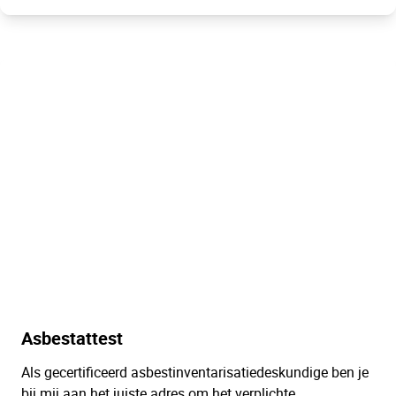
Asbestattest
Als gecertificeerd asbestinventarisatiedeskundige ben je
bij mij aan het juiste adres om het verplichte