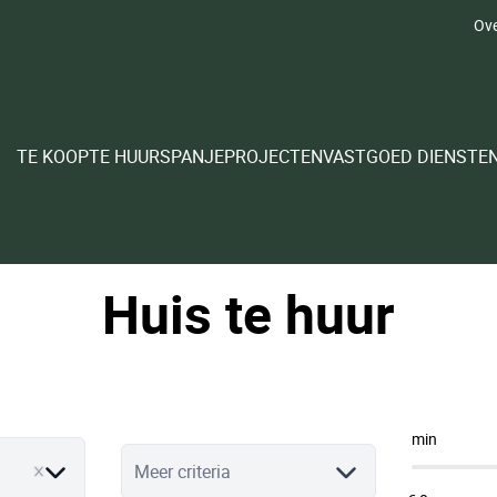
Ove
TE KOOP
TE HUUR
SPANJE
PROJECTEN
VASTGOED DIENSTE
Huis te huur
min
Meer criteria