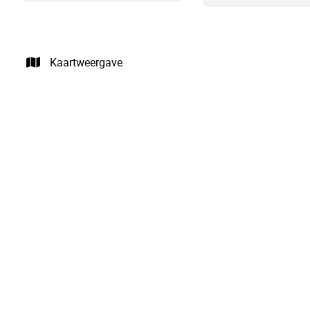
Kaartweergave
OPTIE
Charmante gezinswoning (3 slpk) met