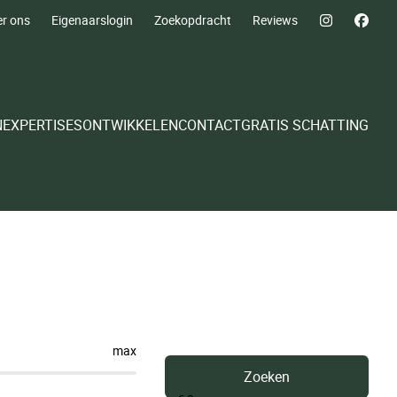
r ons
Eigenaarslogin
Zoekopdracht
Reviews
N
EXPERTISES
ONTWIKKELEN
CONTACT
GRATIS SCHATTING
max
Zoeken