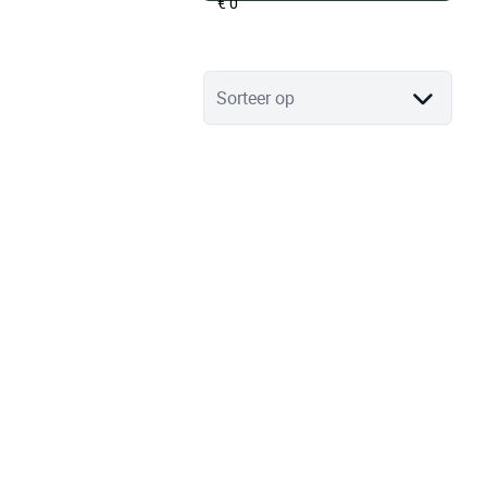
Sorteer op
VERHUURD
Charmant huis met karakter