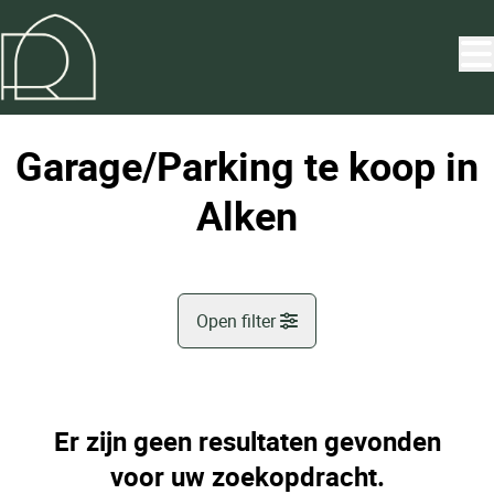
Ga naar hoofdinhoud
Garage/Parking te koop in
Alken
Open filter
Gemeente
Alken (3570)
Er zijn geen resultaten gevonden
Remove
Kaartweergave
voor uw zoekopdracht.