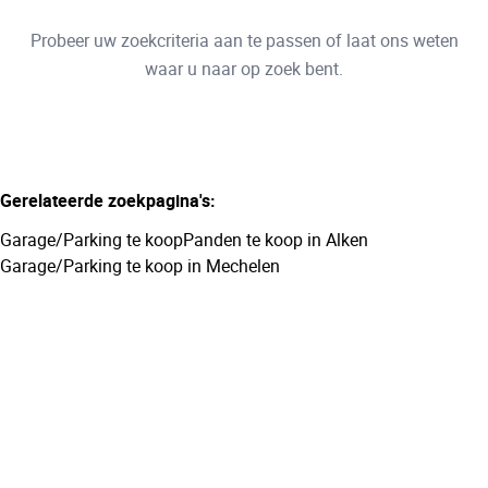
Type
Probeer uw zoekcriteria aan te passen of laat ons weten
Garage/Parking
Sorteer op
Remove
waar u naar op zoek bent.
Meer criteria
Gerelateerde zoekpagina's
:
Min. budget
Garage/Parking te koop
Panden te koop in Alken
Garage/Parking te koop in Mechelen
Max. budget
Zoeken