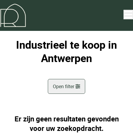
Ga naar hoofdinhoud
Industrieel te koop in
Antwerpen
Open filter
Gemeente
Antwerpen (2060)
Er zijn geen resultaten gevonden
Remove
Kaartweergave
voor uw zoekopdracht.