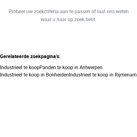
Type
Probeer uw zoekcriteria aan te passen of laat ons weten
Industrieel
Sorteer op
Remove
waar u naar op zoek bent.
Meer criteria
Gerelateerde zoekpagina's
:
Min. budget
Industrieel te koop
Panden te koop in Antwerpen
Industrieel te koop in Bonheiden
Industrieel te koop in Rijmenam
Max. budget
Zoeken