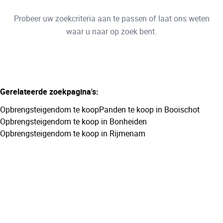
Type
Probeer uw zoekcriteria aan te passen of laat ons weten
Opbrengsteigendom
Sorteer op
Remove
waar u naar op zoek bent.
Meer criteria
Gerelateerde zoekpagina's
:
Min. budget
Opbrengsteigendom te koop
Panden te koop in Booischot
Opbrengsteigendom te koop in Bonheiden
Opbrengsteigendom te koop in Rijmenam
Max. budget
Zoeken