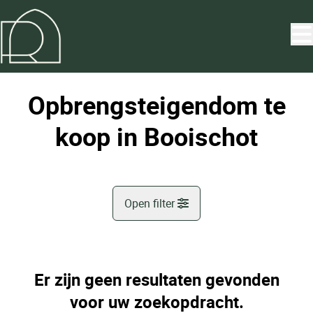
Ga naar hoofdinhoud
Opbrengsteigendom te
koop in Booischot
Open filter
Gemeente
Booischot (2221)
Er zijn geen resultaten gevonden
Remove
Kaartweergave
voor uw zoekopdracht.