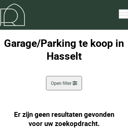
Ga naar hoofdinhoud
Garage/Parking te koop in
Hasselt
Open filter
Gemeente
Hasselt (3500)
Er zijn geen resultaten gevonden
Remove
Kaartweergave
voor uw zoekopdracht.