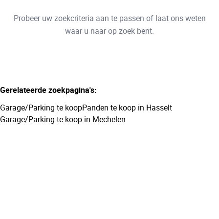
Type
Probeer uw zoekcriteria aan te passen of laat ons weten
Garage/Parking
Sorteer op
Remove
waar u naar op zoek bent.
Meer criteria
Gerelateerde zoekpagina's
:
Min. budget
Garage/Parking te koop
Panden te koop in Hasselt
Garage/Parking te koop in Mechelen
Max. budget
Zoeken