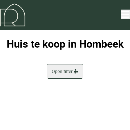
Ga naar hoofdinhoud
Huis te koop in Hombeek
Open filter
Gemeente
OPTIE
Hombeek (2811)
Remove
Kaartweergave
Type
Huis
Sorteer op