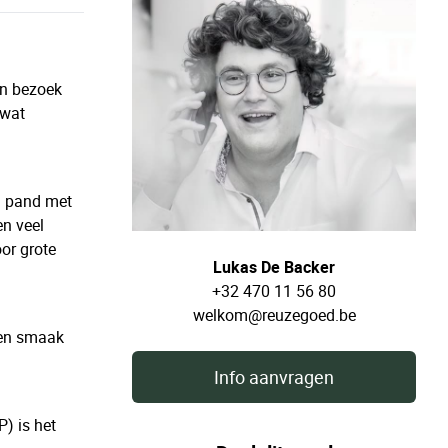
en bezoek
 wat
en pand met
en veel
or grote
Lukas De Backer
+32 470 11 56 80
welkom@reuzegoed.be
gen smaak
Info aanvragen
) is het