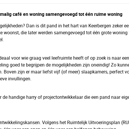
ormalig café en woning samengevoegd tot één ruime woning
gelijkheden? Dan is dit pand in het hart van Keerbergen zeker e
rte woonst, die later werden samengevoegd tot één grote woning
l.
, ideaal voor wie graag veel leefruimte heeft of op zoek is naar e
eling goed te begrijpen de mogelijkheden zijn oneindig! Zo kunn
oven zijn er maar liefst vijf (of meer) slaapkamers, perfect vo
eve invullingen.
r de handige harry of projectontwikkelaar die een pand naar ei
ntwikkelingskansen. Volgens het Ruimtelijk Uitvoeringsplan (RUP