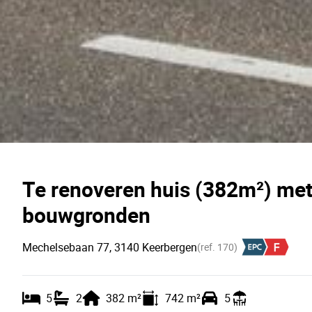
Te renoveren huis (382m²) met
bouwgronden
Mechelsebaan 77, 3140 Keerbergen
(ref.
170
)
5
2
382
m²
742
m²
5