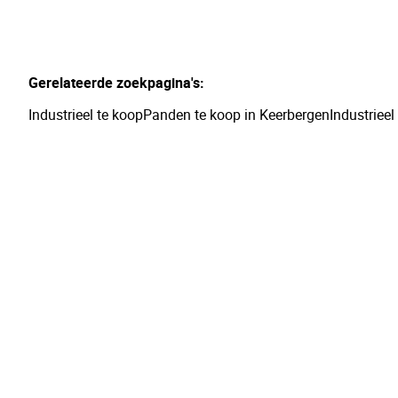
Gerelateerde zoekpagina's
:
Industrieel te koop
Panden te koop in Keerbergen
Industriee