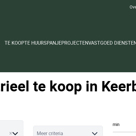
Ove
TE KOOP
TE HUUR
SPANJE
PROJECTEN
VASTGOED DIENSTE
rieel te koop in Kee
min
Meer criteria