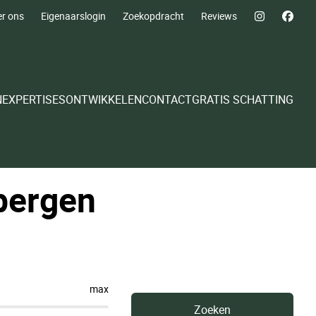
r ons
Eigenaarslogin
Zoekopdracht
Reviews
N
EXPERTISES
ONTWIKKELEN
CONTACT
GRATIS SCHATTING
rbergen
max
Zoeken