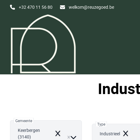
Ga naar hoofdinhoud
+32 470 11 56 80
welkom@reuzegoed.be
Indust
Gemeente
Type
Keerbergen
Industrieel
Remove
Remove
(3140)