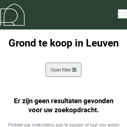
Ga naar hoofdinhoud
Grond te koop in Leuven
Open filter
Gemeente
Leuven (3000)
Er zijn geen resultaten gevonden
Remove
Kaartweergave
voor uw zoekopdracht.
Type
Probeer uw zoekcriteria aan te passen of laat ons weten
Grond
Sorteer op