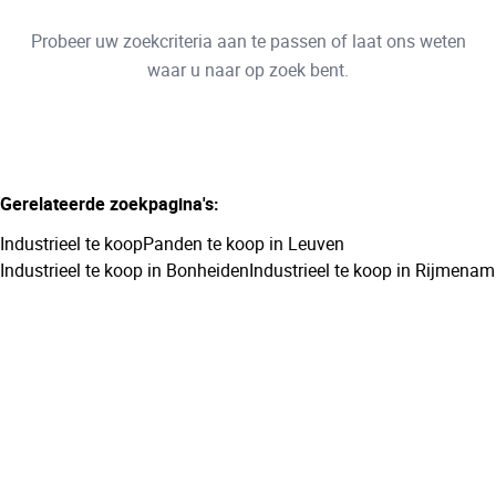
Type
Probeer uw zoekcriteria aan te passen of laat ons weten
Industrieel
Sorteer op
Remove
waar u naar op zoek bent.
Meer criteria
Gerelateerde zoekpagina's
:
Min. budget
Industrieel te koop
Panden te koop in Leuven
Industrieel te koop in Bonheiden
Industrieel te koop in Rijmenam
Max. budget
Zoeken