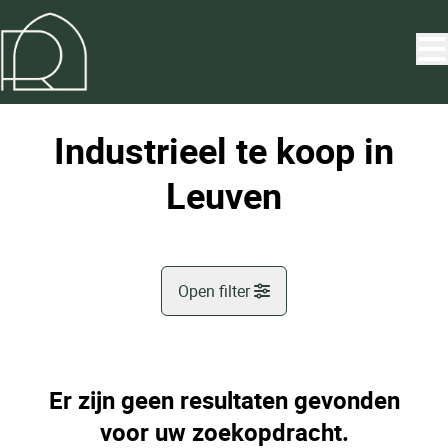
Ga naar hoofdinhoud
Industrieel te koop in
Leuven
Open filter
Gemeente
Leuven (3000)
Er zijn geen resultaten gevonden
Remove
Kaartweergave
voor uw zoekopdracht.