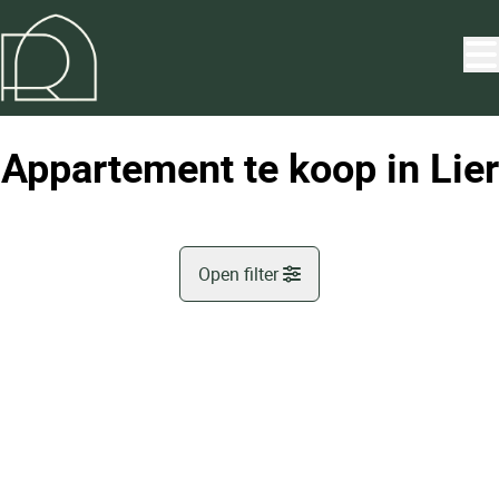
Ga naar hoofdinhoud
Appartement te koop in Lier
Open filter
Gemeente
OPTIE
Lier (2500)
Remove
Kaartweergave
Type
Appartement
Sorteer op