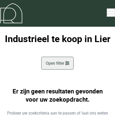
Ga naar hoofdinhoud
Industrieel te koop in Lier
Open filter
Gemeente
Lier (2500)
Er zijn geen resultaten gevonden
Remove
Kaartweergave
voor uw zoekopdracht.
Type
Probeer uw zoekcriteria aan te passen of laat ons weten
Industrieel
Sorteer op