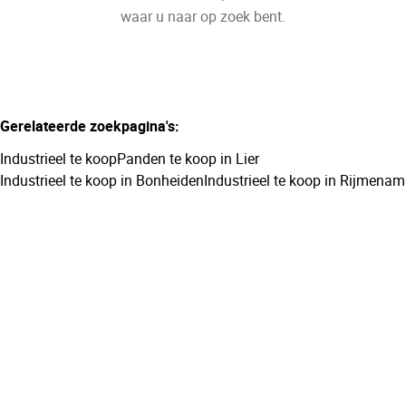
Remove
waar u naar op zoek bent.
Meer criteria
Gerelateerde zoekpagina's
:
Min. budget
Industrieel te koop
Panden te koop in Lier
Industrieel te koop in Bonheiden
Industrieel te koop in Rijmenam
Max. budget
Zoeken