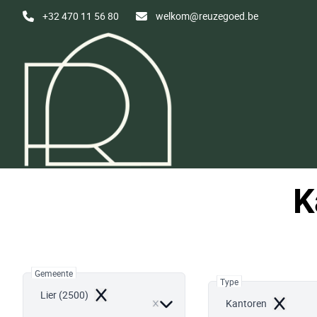
Ga naar hoofdinhoud
+32 470 11 56 80
welkom@reuzegoed.be
K
Gemeente
Type
Lier (2500)
Remove
Kantoren
Remove