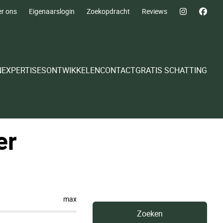
r ons
Eigenaarslogin
Zoekopdracht
Reviews
N
EXPERTISES
ONTWIKKELEN
CONTACT
GRATIS SCHATTING
er
max
Zoeken