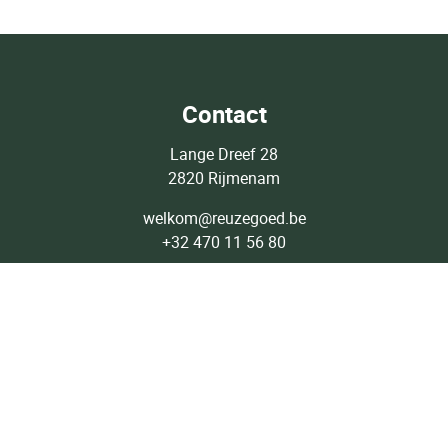
Contact
Lange Dreef 28
2820 Rijmenam
welkom@reuzegoed.be
+32 470 11 56 80
Lid van: