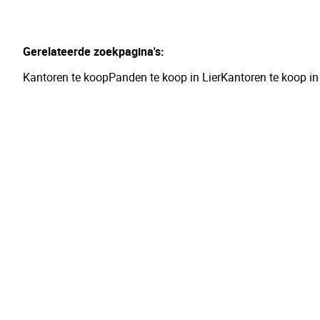
Gerelateerde zoekpagina's
:
Kantoren te koop
Panden te koop in Lier
Kantoren te koop i