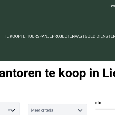
Ove
TE KOOP
TE HUUR
SPANJE
PROJECTEN
VASTGOED DIENSTE
antoren te koop in Li
min
Meer criteria