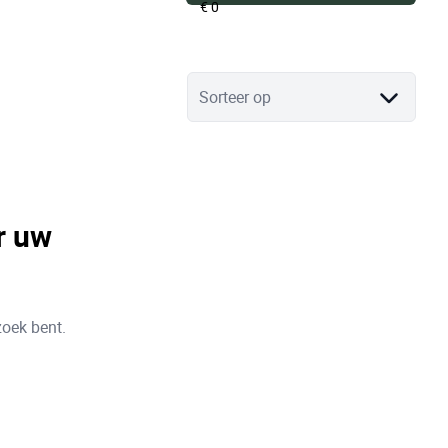
Sorteer op
r uw
zoek bent.