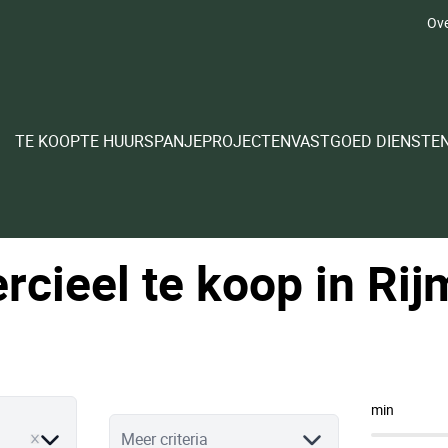
Ove
TE KOOP
TE HUUR
SPANJE
PROJECTEN
VASTGOED DIENSTE
cieel te koop in Ri
min
ve
Meer criteria