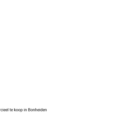
Unieke woning met handelsruimte en ruime
stockage
2820 Bonheiden
(ref.
56
)
Verkocht
3
2
271
m²
755
m²
2
ieel te koop in Bonheiden