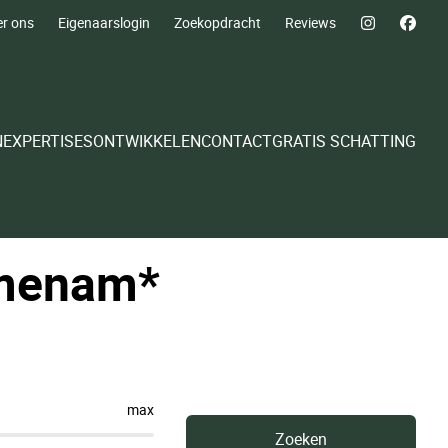
r ons
Eigenaarslogin
Zoekopdracht
Reviews
N
EXPERTISES
ONTWIKKELEN
CONTACT
GRATIS SCHATTING
jmenam*
max
Zoeken