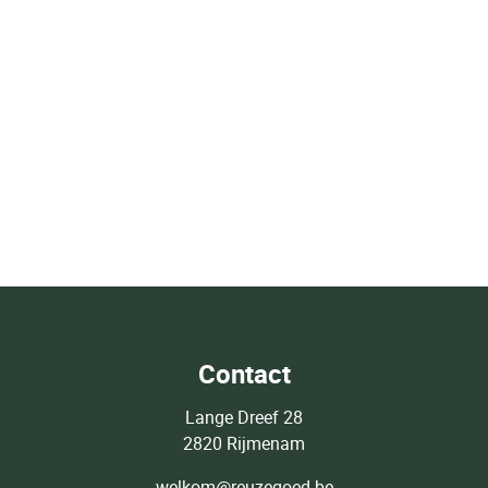
Contact
Lange Dreef 28
2820 Rijmenam
welkom@reuzegoed.be