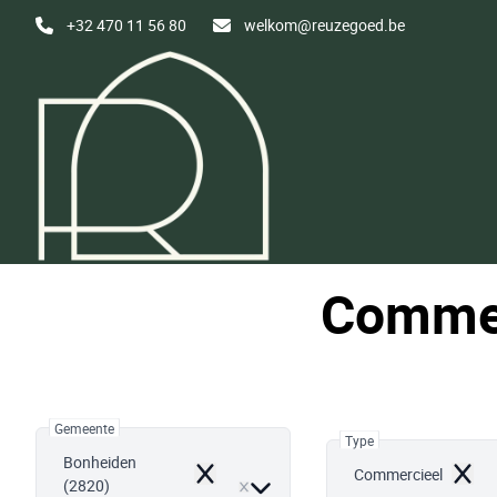
Ga naar hoofdinhoud
+32 470 11 56 80
welkom@reuzegoed.be
Commer
Gemeente
Type
Bonheiden
Commercieel
Remove
Remo
(2820)