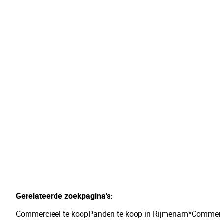
Handelspand met topligging op het
Kerkplein van Bonheiden
Kerkplein 14b, 2820 Bonheiden
(ref.
174
)
€ 352.000
1
86
m²
Gerelateerde zoekpagina's
:
Commercieel te koop
Panden te koop in Rijmenam*
Commerc