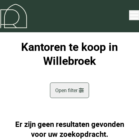
Ga naar hoofdinhoud
Kantoren te koop in
Willebroek
Open filter
Gemeente
Willebroek (2830)
Er zijn geen resultaten gevonden
Remove
Kaartweergave
voor uw zoekopdracht.