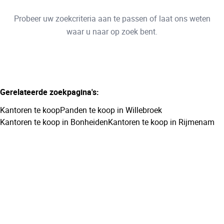
Type
Probeer uw zoekcriteria aan te passen of laat ons weten
Kantoren
Sorteer op
Remove
waar u naar op zoek bent.
Meer criteria
Gerelateerde zoekpagina's
:
Min. budget
Kantoren te koop
Panden te koop in Willebroek
Kantoren te koop in Bonheiden
Kantoren te koop in Rijmenam
Max. budget
Zoeken