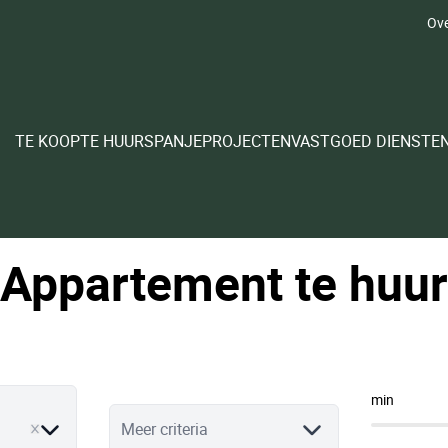
Ove
TE KOOP
TE HUUR
SPANJE
PROJECTEN
VASTGOED DIENSTE
Appartement te huur
min
ve
Meer criteria