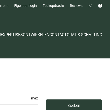
r ons
Eigenaarslogin
Zoekopdracht
Reviews
N
EXPERTISES
ONTWIKKELEN
CONTACT
GRATIS SCHATTING
max
Zoeken