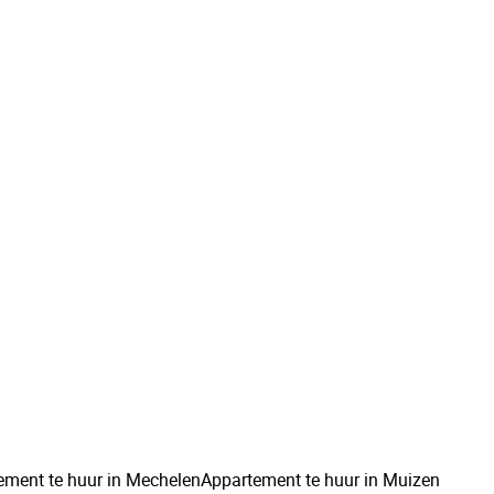
Prachtig 3-slaapkamerappartement met
veel ruimte en leuk terras in het hart van
Rijmenam!
2820 Rijmenam
(ref.
34
)
Verhuurd
3
1
154
m²
154
m²
1
ement te huur in Mechelen
Appartement te huur in Muizen