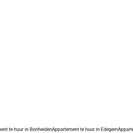
Ruim en instapklaar appartement met 1
slaapkamer te Rijmenam
2820 Rijmenam
(ref.
128
)
Verhuurd
1
1
70
m²
ent te huur in Bonheiden
Appartement te huur in Edegem
Appart