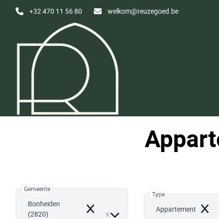
Ga naar hoofdinhoud
+32 470 11 56 80
welkom@reuzegoed.be
Appart
Gemeente
Type
Bonheiden
Appartement
Remove
Remo
(2820)