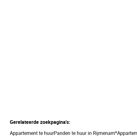
Exclusief gerenoveerd appartement in het
groen van Bonheiden
2820 Bonheiden
(ref.
171
)
Verhuurd
3
1
135
m²
Gerelateerde zoekpagina's
:
Appartement te huur
Panden te huur in Rijmenam*
Appartem