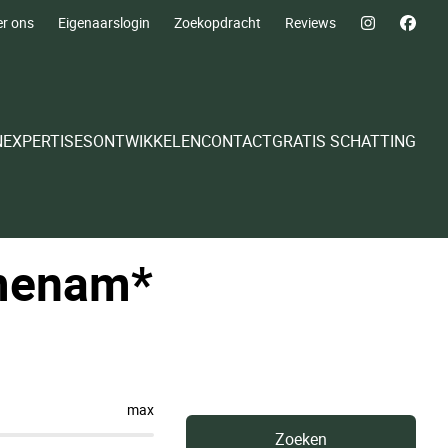
r ons
Eigenaarslogin
Zoekopdracht
Reviews
N
EXPERTISES
ONTWIKKELEN
CONTACT
GRATIS SCHATTING
jmenam*
max
Zoeken