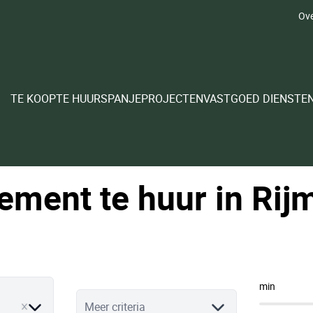
Ove
TE KOOP
TE HUUR
SPANJE
PROJECTEN
VASTGOED DIENSTE
ement te huur in Ri
min
ve
Meer criteria