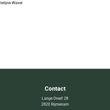
telijne-Waver
Contact
Lange Dreef 28
2820 Rijmenam