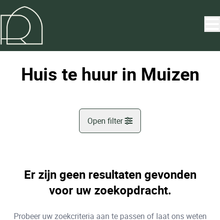
Ga naar hoofdinhoud
Huis te huur in Muizen
Open filter
Gemeente
Muizen (2812)
Er zijn geen resultaten gevonden
Remove
Kaartweergave
voor uw zoekopdracht.
Type
Probeer uw zoekcriteria aan te passen of laat ons weten
Huis
Sorteer op