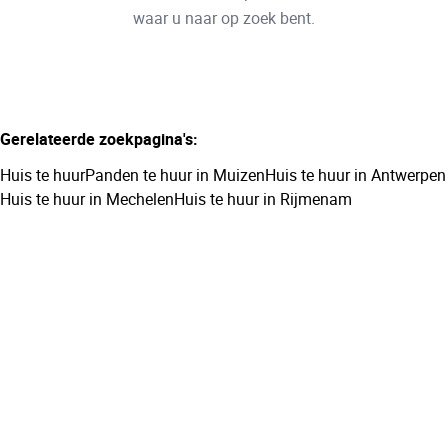
Remove
waar u naar op zoek bent.
Meer criteria
Gerelateerde zoekpagina's
:
Min. budget
Huis te huur
Panden te huur in Muizen
Huis te huur in Antwerpen
Huis te huur in Mechelen
Huis te huur in Rijmenam
Max. budget
Zoeken