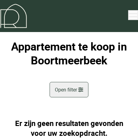
Ga naar hoofdinhoud
Appartement te koop in
Boortmeerbeek
Open filter
Gemeente
Boortmeerbeek (3190)
Er zijn geen resultaten gevonden
Remove
Kaartweergave
voor uw zoekopdracht.