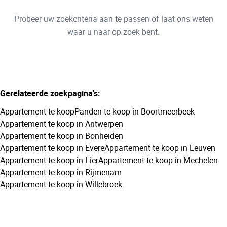
Type
Probeer uw zoekcriteria aan te passen of laat ons weten
Appartement
Sorteer op
Remove
waar u naar op zoek bent.
Meer criteria
Gerelateerde zoekpagina's
:
Min. budget
Appartement te koop
Panden te koop in Boortmeerbeek
Appartement te koop in Antwerpen
Appartement te koop in Bonheiden
Max. budget
Appartement te koop in Evere
Appartement te koop in Leuven
Appartement te koop in Lier
Appartement te koop in Mechelen
Appartement te koop in Rijmenam
Appartement te koop in Willebroek
Zoeken