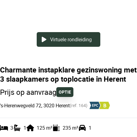
Virtuele rondleiding
Charmante instapklare gezinswoning met
3 slaapkamers op toplocatie in Herent
Prijs op aanvraag
OPTIE
's-Herenwegveld 72, 3020 Herent
(ref.
164
)
3
1
125
m²
235
m²
1