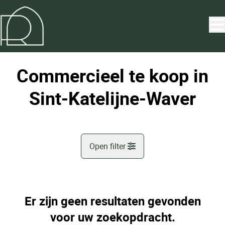
Ga naar hoofdinhoud
Commercieel te koop in
Sint-Katelijne-Waver
Open filter
Gemeente
Sint-Katelijne-Waver (2860)
Er zijn geen resultaten gevonden
Remove
Kaartweergave
voor uw zoekopdracht.