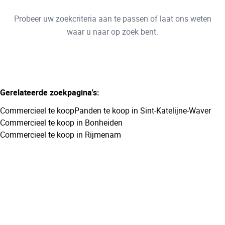
Type
Probeer uw zoekcriteria aan te passen of laat ons weten
Commercieel
Sorteer op
Remove
waar u naar op zoek bent.
Meer criteria
Gerelateerde zoekpagina's
:
Min. budget
Commercieel te koop
Panden te koop in Sint-Katelijne-Waver
Commercieel te koop in Bonheiden
Commercieel te koop in Rijmenam
Max. budget
Zoeken